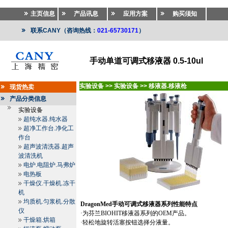
主页信息
产品讯息
应用方案
购买须知
联系CANY（咨询热线：
021-65730171
）
手动单道可调式移液器 0.5-10ul
实验设备
>>
实验设备
>>
移液器.移液枪
现货热卖
产品分类信息
实验设备
超纯水器.纯水器
超净工作台.净化工
作台
超声波清洗器.超声
波清洗机
电炉.电阻炉.马弗炉
电热板
干燥仪.干燥机.冻干
机
均质机.匀浆机.分散
DragonMed
手动可调式移液器系列性能特点
仪
·为芬兰
BIOHIT
移液器系列的
OEM
产品。
干燥箱.烘箱
·轻松地旋转活塞按钮选择分液量。