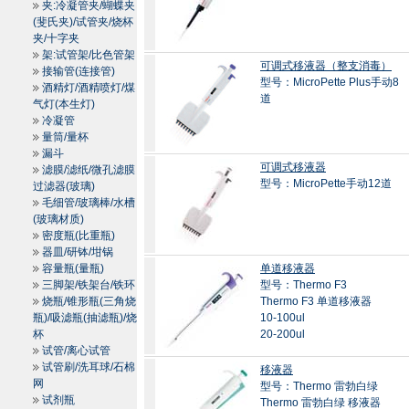
夹:冷凝管夹/蝴蝶夹
(斐氏夹)/试管夹/烧杯
夹/十字夹
架:试管架/比色管架
可调式移液器（整支消毒）
接输管(连接管)
型号：MicroPette Plus手动8
酒精灯/酒精喷灯/煤
道
气灯(本生灯)
冷凝管
量筒/量杯
漏斗
可调式移液器
滤膜/滤纸/微孔滤膜
型号：MicroPette手动12道
过滤器(玻璃)
毛细管/玻璃棒/水槽
(玻璃材质)
密度瓶(比重瓶)
器皿/研钵/坩锅
容量瓶(量瓶)
单道移液器
三脚架/铁架台/铁环
型号：Thermo F3
烧瓶/锥形瓶(三角烧
Thermo F3 单道移液器
瓶)/吸滤瓶(抽滤瓶)/烧
10-100ul
杯
20-200ul
试管/离心试管
试管刷/洗耳球/石棉
移液器
网
型号：Thermo 雷勃白绿
试剂瓶
Thermo 雷勃白绿 移液器