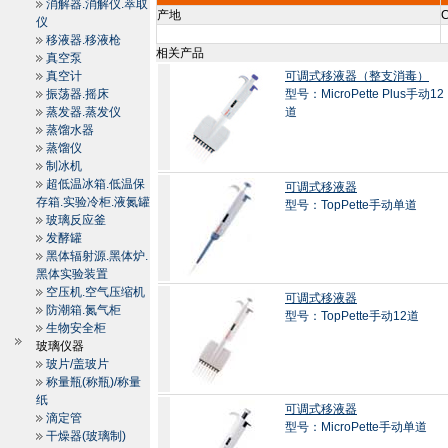
消解器.消解仪.萃取
产地
C
仪
移液器.移液枪
相关产品
真空泵
真空计
可调式移液器（整支消毒）
振荡器.摇床
型号：MicroPette Plus手动12
蒸发器.蒸发仪
道
蒸馏水器
蒸馏仪
制冰机
超低温冰箱.低温保
可调式移液器
存箱.实验冷柜.液氮罐
型号：TopPette手动单道
玻璃反应釜
发酵罐
黑体辐射源.黑体炉.
黑体实验装置
空压机.空气压缩机
可调式移液器
防潮箱.氮气柜
型号：TopPette手动12道
生物安全柜
玻璃仪器
玻片/盖玻片
称量瓶(称瓶)/称量
纸
可调式移液器
滴定管
型号：MicroPette手动单道
干燥器(玻璃制)