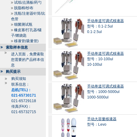
试纸/点滴板/药勺
脱脂棉/纱布
洗瓶/注射器针筒/比
色管
手动单道可调式移液器
细菌测试瓶
型号：0.1-2.5ul
橡皮塞/打孔器/镊
0.1-2.5ul
子/燃烧匙
移液管(吸量管)
索取样本信息
手动单道可调式移液器
进入页面，免费索取
型号：10-100ul
您需要的产品样本信
10-100ul
息
购买提示
购买须知
联系信息：
手动单道可调式移液器
总机(TEL)：
型号：1000-5000ul
021-65730171
1000-5000ul
021-65729118
传真(FAX)：
021-65732715
手动大容量移液器
型号：Levo