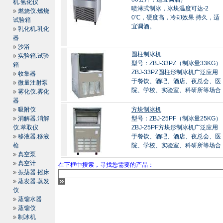
机.氢化仪
喷淋式制冰，冰块温度可达-2
燃烧仪.燃烧
0℃，硬度高，冷却效果 持久，适
试验箱
宜调酒。
乳化机.乳化
器
沙浴
圆柱制冰机
实验箱.试验
型号：ZBJ-33PZ（制冰量33KG）
箱
ZBJ-33PZ圆柱形制冰机广泛应用
收集器
于餐饮、酒吧、酒店、夜总会、医
微量注射泵
院、学校、实验室、科研所等场合
雾化仪.雾化
器
吸附仪
方块制冰机
消解器.消解
型号：ZBJ-25PF（制冰量25KG）
仪.萃取仪
ZBJ-25PF方块形制冰机广泛应用
移液器.移液
于餐饮、酒吧、酒店、夜总会、医
枪
院、学校、实验室、科研所等场合
真空泵
真空计
在下框中搜索，寻找您需要的产品：
振荡器.摇床
蒸发器.蒸发
仪
蒸馏水器
蒸馏仪
制冰机