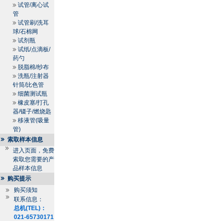
试管/离心试
管
试管刷/洗耳
球/石棉网
试剂瓶
试纸/点滴板/
药勺
脱脂棉/纱布
洗瓶/注射器
针筒/比色管
细菌测试瓶
橡皮塞/打孔
器/镊子/燃烧匙
移液管(吸量
管)
索取样本信息
进入页面，免费
索取您需要的产
品样本信息
购买提示
购买须知
联系信息：
总机(TEL)：
021-65730171