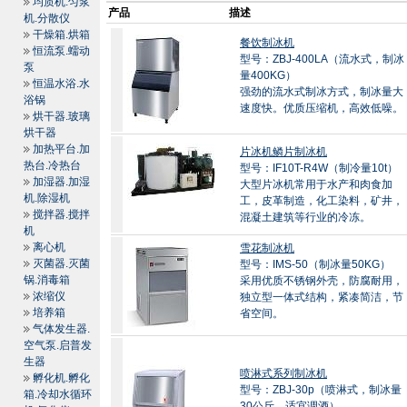
均质机.匀浆
产品
描述
机.分散仪
干燥箱.烘箱
餐饮制冰机
恒流泵.蠕动
型号：ZBJ-400LA（流水式，制冰
泵
量400KG）
恒温水浴.水
强劲的流水式制冰方式，制冰量大
浴锅
速度快。优质压缩机，高效低噪。
烘干器.玻璃
烘干器
加热平台.加
片冰机鳞片制冰机
热台.冷热台
型号：IF10T-R4W（制冷量10t）
加湿器.加湿
大型片冰机常用于水产和肉食加
机.除湿机
工，皮革制造，化工染料，矿井，
搅拌器.搅拌
混凝土建筑等行业的冷冻。
机
离心机
雪花制冰机
灭菌器.灭菌
型号：IMS-50（制冰量50KG）
锅.消毒箱
采用优质不锈钢外壳，防腐耐用，
浓缩仪
独立型一体式结构，紧凑简洁，节
培养箱
省空间。
气体发生器.
空气泵.启普发
生器
喷淋式系列制冰机
孵化机.孵化
型号：ZBJ-30p（喷淋式，制冰量
箱.冷却水循环
30公斤，适宜调酒）