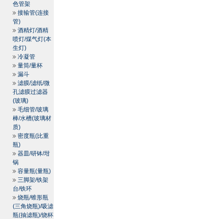
色管架
接输管(连接
管)
酒精灯/酒精
喷灯/煤气灯(本
生灯)
冷凝管
量筒/量杯
漏斗
滤膜/滤纸/微
孔滤膜过滤器
(玻璃)
毛细管/玻璃
棒/水槽(玻璃材
质)
密度瓶(比重
瓶)
器皿/研钵/坩
锅
容量瓶(量瓶)
三脚架/铁架
台/铁环
烧瓶/锥形瓶
(三角烧瓶)/吸滤
瓶(抽滤瓶)/烧杯