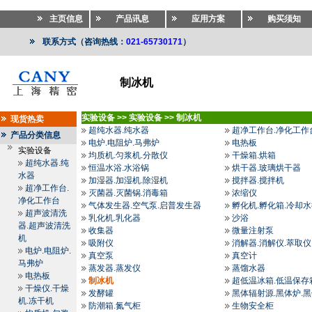
主页信息
产品讯息
应用方案
购买须知
联系方式（咨询热线：
021-65730171
）
制冰机
实验设备
>>
实验设备
>>
制冰机
现货热卖
超纯水器.纯水器
超净工作台.净化工作
产品分类信息
电炉.电阻炉.马弗炉
电热板
实验设备
均质机.匀浆机.分散仪
干燥箱.烘箱
超纯水器.纯
恒温水浴.水浴锅
烘干器.玻璃烘干器
水器
加湿器.加湿机.除湿机
搅拌器.搅拌机
超净工作台.
灭菌器.灭菌锅.消毒箱
浓缩仪
净化工作台
气体发生器.空气泵.启普发生器
孵化机.孵化箱.冷却
超声波清洗
乳化机.乳化器
沙浴
器.超声波清洗
收集器
微量注射泵
机
吸附仪
消解器.消解仪.萃取仪
电炉.电阻炉.
真空泵
真空计
马弗炉
蒸发器.蒸发仪
蒸馏水器
电热板
制冰机
超低温冰箱.低温保存
干燥仪.干燥
发酵罐
黑体辐射源.黑体炉.
机.冻干机
防潮箱.氮气柜
生物安全柜