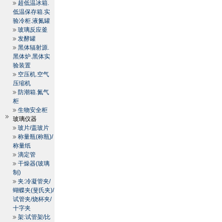
超低温冰箱.
低温保存箱.实
验冷柜.液氮罐
玻璃反应釜
发酵罐
黑体辐射源.
黑体炉.黑体实
验装置
空压机.空气
压缩机
防潮箱.氮气
柜
生物安全柜
玻璃仪器
玻片/盖玻片
称量瓶(称瓶)/
称量纸
滴定管
干燥器(玻璃
制)
夹:冷凝管夹/
蝴蝶夹(斐氏夹)/
试管夹/烧杯夹/
十字夹
架:试管架/比