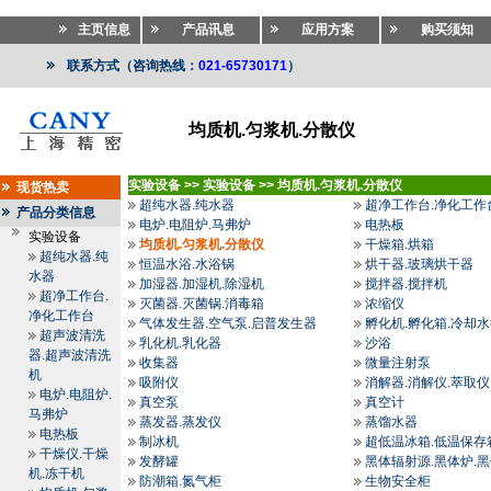
主页信息
产品讯息
应用方案
购买须知
联系方式（咨询热线：
021-65730171
）
均质机.匀浆机.分散仪
实验设备
>>
实验设备
>>
均质机.匀浆机.分散仪
现货热卖
超纯水器.纯水器
超净工作台.净化工作
产品分类信息
电炉.电阻炉.马弗炉
电热板
实验设备
均质机.匀浆机.分散仪
干燥箱.烘箱
超纯水器.纯
恒温水浴.水浴锅
烘干器.玻璃烘干器
水器
加湿器.加湿机.除湿机
搅拌器.搅拌机
超净工作台.
灭菌器.灭菌锅.消毒箱
浓缩仪
净化工作台
气体发生器.空气泵.启普发生器
孵化机.孵化箱.冷却
超声波清洗
乳化机.乳化器
沙浴
器.超声波清洗
收集器
微量注射泵
机
吸附仪
消解器.消解仪.萃取仪
电炉.电阻炉.
真空泵
真空计
马弗炉
蒸发器.蒸发仪
蒸馏水器
电热板
制冰机
超低温冰箱.低温保存
干燥仪.干燥
发酵罐
黑体辐射源.黑体炉.
机.冻干机
防潮箱.氮气柜
生物安全柜