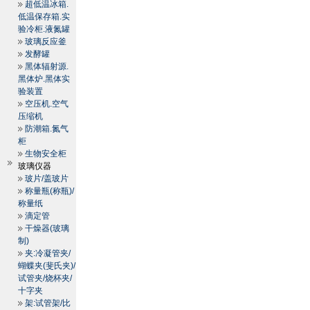
超低温冰箱.
低温保存箱.实
验冷柜.液氮罐
玻璃反应釜
发酵罐
黑体辐射源.
黑体炉.黑体实
验装置
空压机.空气
压缩机
防潮箱.氮气
柜
生物安全柜
玻璃仪器
玻片/盖玻片
称量瓶(称瓶)/
称量纸
滴定管
干燥器(玻璃
制)
夹:冷凝管夹/
蝴蝶夹(斐氏夹)/
试管夹/烧杯夹/
十字夹
架:试管架/比