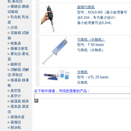
机.氢化仪
燃烧仪.燃烧
超细匀浆机
试验箱
型号：XO10-8G（最小处理量可
乳化机.乳化
达0.2ml，专为量少设计）
器
最小处理量可达0.2ml。
沙浴
实验箱.试验
箱
匀浆机（分散机）
收集器
型号：T 50 basic
微量注射泵
匀浆机（分散机）
雾化仪.雾化
器
吸附仪
消解器.消解
分散机
仪.萃取仪
型号：UTL 25 basic
移液器.移液
分散机
枪
真空泵
在下框中搜索，寻找您需要的产品：
真空计
振荡器.摇床
蒸发器.蒸发
仪
蒸馏水器
蒸馏仪
制冰机