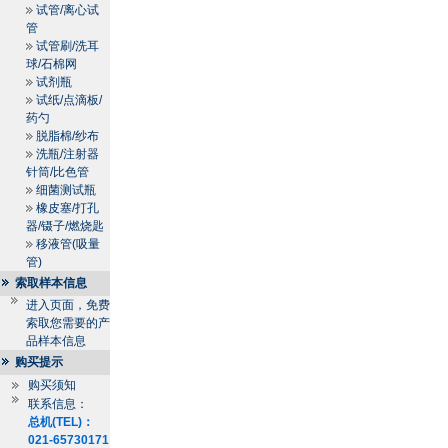
试管/离心试
管
试管刷/洗耳
球/石棉网
试剂瓶
试纸/点滴板/
药勺
脱脂棉/纱布
洗瓶/注射器
针筒/比色管
细菌测试瓶
橡皮塞/打孔
器/镊子/燃烧匙
移液管(吸量
管)
索取样本信息
进入页面，免费
索取您需要的产
品样本信息
购买提示
购买须知
联系信息：
总机(TEL)：
021-65730171