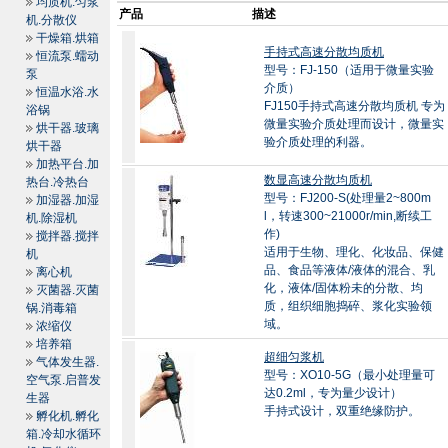
均质机.匀浆
产品
描述
机.分散仪
干燥箱.烘箱
手持式高速分散均质机
恒流泵.蠕动
型号：FJ-150（适用于微量实验
泵
介质）
恒温水浴.水
FJ150手持式高速分散均质机 专为
浴锅
微量实验介质处理而设计，微量实
烘干器.玻璃
验介质处理的利器。
烘干器
加热平台.加
数显高速分散均质机
热台.冷热台
型号：FJ200-S(处理量2~800m
加湿器.加湿
l，转速300~21000r/min,断续工
机.除湿机
作)
搅拌器.搅拌
适用于生物、理化、化妆品、保健
机
品、食品等液体/液体的混合、乳
离心机
化，液体/固体粉未的分散、均
灭菌器.灭菌
质，组织细胞捣碎、浆化实验领
锅.消毒箱
域。
浓缩仪
培养箱
超细匀浆机
气体发生器.
型号：XO10-5G（最小处理量可
空气泵.启普发
达0.2ml，专为量少设计）
生器
手持式设计，双重绝缘防护。
孵化机.孵化
箱.冷却水循环