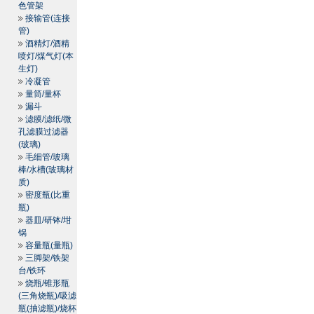
色管架
接输管(连接
管)
酒精灯/酒精
喷灯/煤气灯(本
生灯)
冷凝管
量筒/量杯
漏斗
滤膜/滤纸/微
孔滤膜过滤器
(玻璃)
毛细管/玻璃
棒/水槽(玻璃材
质)
密度瓶(比重
瓶)
器皿/研钵/坩
锅
容量瓶(量瓶)
三脚架/铁架
台/铁环
烧瓶/锥形瓶
(三角烧瓶)/吸滤
瓶(抽滤瓶)/烧杯