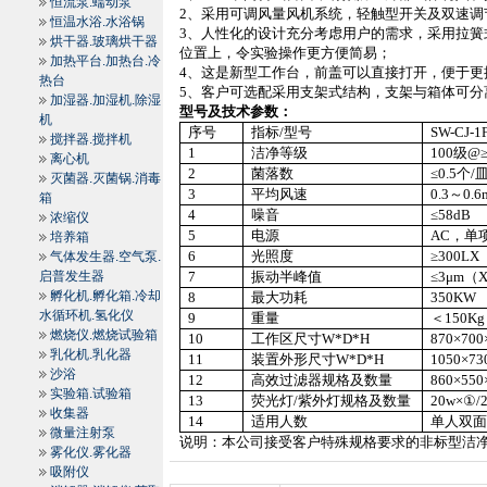
恒流泵.蠕动泵
2
、采用可调风量风机系统，轻触型开关及双速调
恒温水浴.水浴锅
3
、人性化的设计充分考虑用户的需求，采用拉簧
烘干器.玻璃烘干器
位置上，令实验操作更方便简易；
加热平台.加热台.冷
4
、这是新型工作台，前盖可以直接打开，便于更
热台
5
、客户可选配采用支架式结构，支架与箱体可分
加湿器.加湿机.除湿
型号及技术参数：
机
序号
指标
/
型号
SW-CJ
-1
搅拌器.搅拌机
1
洁净等级
100
级
@≥
离心机
2
菌落数
≤0.5
个
/
灭菌器.灭菌锅.消毒
3
平均风速
0.3
～
0.6
箱
4
噪音
≤58dB
浓缩仪
5
电源
AC
，单
培养箱
6
光照度
≥300LX
气体发生器.空气泵.
启普发生器
7
振动半峰值
≤3μm
（
X
孵化机.孵化箱.冷却
8
最大功耗
350KW
水循环机.氢化仪
9
重量
＜
150Kg
燃烧仪.燃烧试验箱
10
工作区尺寸
W*D*H
870×700
乳化机.乳化器
11
装置外形尺寸
W*D*H
1050×73
沙浴
12
高效过滤器规格及数量
860×55
实验箱.试验箱
13
荧光灯
/
紫外灯规格及数量
20w×①/
收集器
14
适用人数
单人双
微量注射泵
说明：本公司接受客户特殊规格要求的非标型洁
雾化仪.雾化器
吸附仪