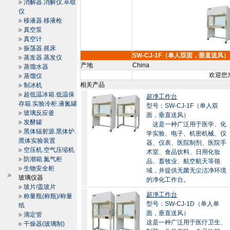
消解器.消解仪.萃取
仪
移液器.移液枪
真空泵
真空计
振荡器.摇床
SW-CJ-1F（单人双面，垂直送风）
蒸发器.蒸发仪
产地
China
蒸馏水器
欢迎您来
蒸馏仪
相关产品
制冰机
超低温冰箱.低温保
超净工作台
存箱.实验冷柜.液氮罐
型号：SW-CJ-1F（单人双
玻璃反应釜
面，垂直送风）
发酵罐
这是一种广泛用于医学、化
黑体辐射源.黑体炉.
学实验、电子、机密机械、仪
黑体实验装置
器、仪表、医院制剂、医院手
空压机.空气压缩机
术室、食品饮料、日用化妆
防潮箱.氮气柜
品、畜牧业、航空航天等领
生物安全柜
域，并提供无菌无尘洁净环境
玻璃仪器
的净化工作台。
玻片/盖玻片
超净工作台
称量瓶(称瓶)/称量
型号：SW-CJ-1D（单人单
纸
面，垂直送风）
滴定管
这是一种广泛用于医疗卫生、
干燥器(玻璃制)