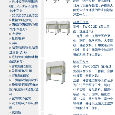
制药、化学实验、食品饮料、
夹:冷凝管夹/蝴蝶夹
日用化妆品等领域，并提供无
(斐氏夹)/试管夹/烧杯
菌无尘洁净环境的经济新颖洁
夹/十字夹
净工作台。
架:试管架/比色管架
接输管(连接管)
超净工作台
酒精灯/酒精喷灯/煤
型号：SW-CJ-2D（双人单
气灯(本生灯)
面，垂直送风）
冷凝管
这是一种广泛用于医疗卫
量筒/量杯
生、制药、化学实验、大专院
漏斗
校、食品饮料、日用化妆品等
滤膜/滤纸/微孔滤膜
领域，并提供无菌无尘洁净环
过滤器(玻璃)
境的新颖洁净工作台。
毛细管/玻璃棒/水槽
(玻璃材质)
洁净工作台
密度瓶(比重瓶)
型号：SW-CJ-2ZN（配备过
器皿/研钵/坩锅
滤器阻塞报警，工作窗开启限
容量瓶(量瓶)
位报警，垂直送风）
三脚架/铁架台/铁环
这是一种智能型超净工作台系
烧瓶/锥形瓶(三角烧
列广泛用于医疗卫生、制药、
瓶)/吸滤瓶(抽滤瓶)/烧
化学实验、食品饮料、日用化
杯
妆品、电子、国防、精密仪
试管/离心试管
器、仪表、航空航天、畜牧业
试管刷/洗耳球/石棉
等领域，并提供无菌无尘洁净
网
环境的洁净工作台。
试剂瓶