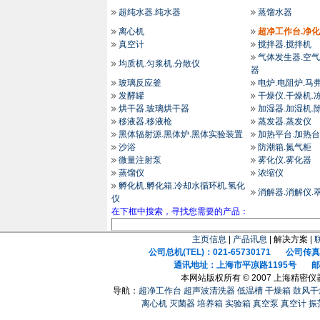
超纯水器.纯水器
蒸馏水器
离心机
超净工作台.净
真空计
搅拌器.搅拌机
气体发生器.空气
均质机.匀浆机.分散仪
器
玻璃反应釜
电炉.电阻炉.马
发酵罐
干燥仪.干燥机.
烘干器.玻璃烘干器
加湿器.加湿机.
移液器.移液枪
蒸发器.蒸发仪
黑体辐射源.黑体炉.黑体实验装置
加热平台.加热台
沙浴
防潮箱.氮气柜
微量注射泵
雾化仪.雾化器
蒸馏仪
浓缩仪
孵化机.孵化箱.冷却水循环机.氢化
消解器.消解仪.
仪
在下框中搜索，寻找您需要的产品：
主页信息
|
产品讯息
| 解决方案 |
公司总机(TEL)：021-65730171 公司传真(F
通讯地址：上海市平凉路1195号 邮政
本网站版权所有 © 2007 上海精密
导航：
超净工作台
超声波清洗器
低温槽
干燥箱
鼓风干
离心机
灭菌器
培养箱
实验箱
真空泵
真空计
振