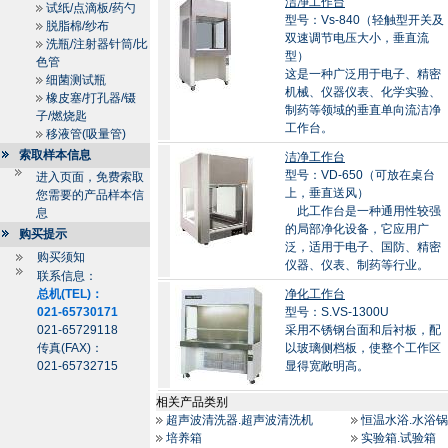
洁净工作台
试纸/点滴板/药勺
型号：Vs-840（轻触型开关及
脱脂棉/纱布
双速调节电压大小，垂直流
洗瓶/注射器针筒/比
型）
色管
这是一种广泛用于电子、精密
细菌测试瓶
机械、仪器仪表、化学实验、
橡皮塞/打孔器/镊
制药等领域的垂直单向流洁净
子/燃烧匙
工作台。
移液管(吸量管)
索取样本信息
洁净工作台
型号：VD-650（可放在桌台
进入页面，免费索取
上，垂直送风）
您需要的产品样本信
此工作台是一种通用性较强
息
的局部净化设备，它应用广
购买提示
泛，适用于电子、国防、精密
购买须知
仪器、仪表、制药等行业。
联系信息：
总机(TEL)：
净化工作台
021-65730171
型号：S.VS-1300U
021-65729118
采用不锈钢台面和后衬板，配
传真(FAX)：
以玻璃侧档板，使整个工作区
021-65732715
显得宽敞明高。
相关产品类别
超声波清洗器.超声波清洗机
恒温水浴.水浴锅
培养箱
实验箱.试验箱