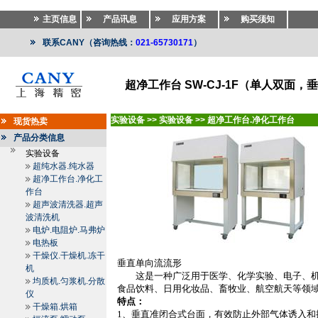
主页信息
产品讯息
应用方案
购买须知
联系CANY（咨询热线：
021-65730171
）
超净工作台 SW-CJ-1F（单人双面，
实验设备
>>
实验设备
>>
超净工作台.净化工作台
现货热卖
产品分类信息
实验设备
超纯水器.纯水器
超净工作台.净化工
作台
超声波清洗器.超声
波清洗机
电炉.电阻炉.马弗炉
电热板
干燥仪.干燥机.冻干
垂直单向流流形
机
这是一种广泛用于医学、化学实验、电子、机
均质机.匀浆机.分散
食品饮料、日用化妆品、畜牧业、航空航天等领
仪
特点：
干燥箱.烘箱
1
、垂直准闭合式台面，有效防止外部气体诱入和