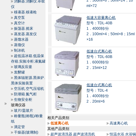
2．500ml×6；50ml×24；10
消解器.消解仪.萃取
ml×72
仪
移液器.移液枪
真空泵
低速大容量离心机
真空计
型号：TDL-40B
振荡器.摇床
1．4000转/分
蒸发器.蒸发仪
2．100ml×4；50ml×8；15ml
蒸馏水器
×16
蒸馏仪
制冰机
低速台式离心机
超低温冰箱.低温保
型号：TDL-60B
存箱.实验冷柜.液氮罐
1．6000转/分
玻璃反应釜
2．15ml×12
发酵罐
黑体辐射源.黑体炉.
黑体实验装置
低速台式离心机
空压机.空气压缩机
型号：TDL-4
防潮箱.氮气柜
1．4000转/分
生物安全柜
2．20ml×6
玻璃仪器
玻片/盖玻片
称量瓶(称瓶)/称量
相关产品类别
纸
低速离心机
高速离心机
滴定管
其他产品类别
干燥器(玻璃制)
超声波清洗器.超声波清洗机
恒温水浴.水浴锅