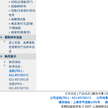
试纸/点滴板/药勺
脱脂棉/纱布
洗瓶/注射器针筒/比
色管
细菌测试瓶
橡皮塞/打孔器/镊
子/燃烧匙
移液管(吸量管)
索取样本信息
进入页面，免费索取
您需要的产品样本信
息
购买提示
购买须知
联系信息：
总机(TEL)：
021-65730171
021-65729118
传真(FAX)：
021-65732715
主页信息
|
产品讯息
| 解决方案 |
公司总机(TEL)：021-65730171 公司传真(F
通讯地址：上海市平凉路1195号 邮政
本网站版权所有 © 2007 上海精密