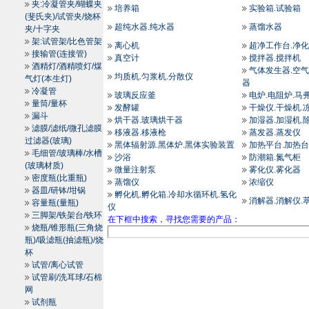
夹:冷凝管夹/蝴蝶夹
培养箱
实验箱.试验箱
(斐氏夹)/试管夹/烧杯
超纯水器.纯水器
蒸馏水器
夹/十字夹
架:试管架/比色管架
离心机
超净工作台.净
接输管(连接管)
真空计
搅拌器.搅拌机
酒精灯/酒精喷灯/煤
气体发生器.空气
均质机.匀浆机.分散仪
气灯(本生灯)
器
冷凝管
玻璃反应釜
电炉.电阻炉.马
量筒/量杯
发酵罐
干燥仪.干燥机.
漏斗
烘干器.玻璃烘干器
加湿器.加湿机.
滤膜/滤纸/微孔滤膜
移液器.移液枪
蒸发器.蒸发仪
过滤器(玻璃)
黑体辐射源.黑体炉.黑体实验装置
加热平台.加热台
毛细管/玻璃棒/水槽
沙浴
防潮箱.氮气柜
(玻璃材质)
微量注射泵
雾化仪.雾化器
密度瓶(比重瓶)
蒸馏仪
浓缩仪
器皿/研钵/坩锅
孵化机.孵化箱.冷却水循环机.氢化
消解器.消解仪.
容量瓶(量瓶)
仪
三脚架/铁架台/铁环
在下框中搜索，寻找您需要的产品：
烧瓶/锥形瓶(三角烧
瓶)/吸滤瓶(抽滤瓶)/烧
杯
试管/离心试管
试管刷/洗耳球/石棉
网
试剂瓶