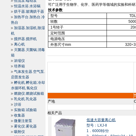
恒流泵.蠕动泵
可广泛用于生物学、化学、医药学等领域的实验和科研
恒温水浴.水浴锅
技术参数
烘干器.玻璃烘干器
型号
TDL
加热平台.加热台.冷
转数
500
热台
1
号转子
20
加湿器.加湿机.除湿
定时范围
机
搅拌器.搅拌机
电源电压
离心机
外形尺寸
mm
320
×
3
灭菌器.灭菌锅.消毒
箱
浓缩仪
培养箱
气体发生器.空气泵.
启普发生器
孵化机.孵化箱.冷却
水循环机.氢化仪
燃烧仪.燃烧试验箱
乳化机.乳化器
产地
C
沙浴
实验箱.试验箱
相关产品
收集器
低速大容量离心机
微量注射泵
型号：LXJ-II
雾化仪.雾化器
1．6000转/分
吸附仪