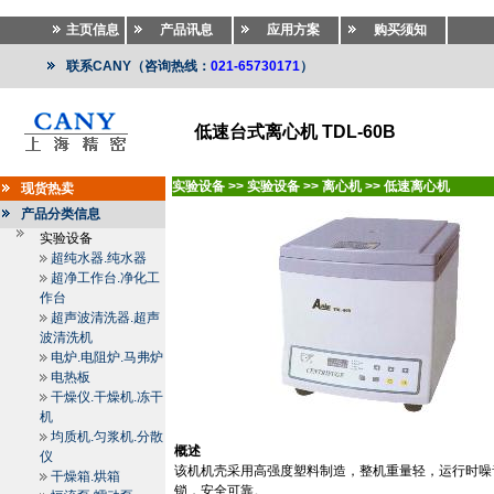
主页信息
产品讯息
应用方案
购买须知
联系CANY（咨询热线：
021-65730171
）
低速台式离心机 TDL-60B
实验设备
>>
实验设备
>>
离心机
>>
低速离心机
现货热卖
产品分类信息
实验设备
超纯水器.纯水器
超净工作台.净化工
作台
超声波清洗器.超声
波清洗机
电炉.电阻炉.马弗炉
电热板
干燥仪.干燥机.冻干
机
均质机.匀浆机.分散
概述
仪
该机机壳采用高强度塑料制造，整机重量轻，运行时噪
干燥箱.烘箱
锁，安全可靠。