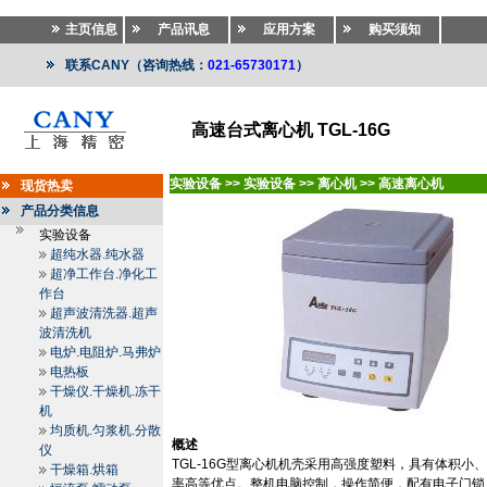
主页信息
产品讯息
应用方案
购买须知
联系CANY（咨询热线：
021-65730171
）
高速台式离心机 TGL-16G
实验设备
>>
实验设备
>>
离心机
>>
高速离心机
现货热卖
产品分类信息
实验设备
超纯水器.纯水器
超净工作台.净化工
作台
超声波清洗器.超声
波清洗机
电炉.电阻炉.马弗炉
电热板
干燥仪.干燥机.冻干
机
均质机.匀浆机.分散
概述
仪
TGL
-16G
型离心机机壳采用高强度塑料，具有体积小、
干燥箱.烘箱
率高等优点。整机电脑控制，操作简便，配有电子门锁