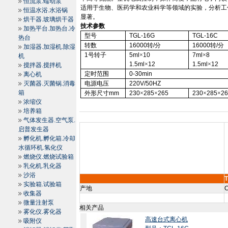
恒流泵.蠕动泵
适用于生物、医药学和农业科学等领域的实验，分析工
恒温水浴.水浴锅
显著。
烘干器.玻璃烘干器
技术参数
加热平台.加热台.冷
型号
TGL
-16G
TGL
-16C
热台
转数
16000
转
/
分
16000
转
/
分
加湿器.加湿机.除湿
1
号转子
5ml
×
10
7ml
×
8
机
1.5ml
×
12
1.5ml
×
12
搅拌器.搅拌机
定时范围
0-30min
离心机
灭菌器.灭菌锅.消毒
电源电压
220V/50HZ
箱
外形尺寸
mm
230
×
285
×
265
230
×
285
×
2
浓缩仪
培养箱
气体发生器.空气泵.
启普发生器
孵化机.孵化箱.冷却
水循环机.氢化仪
燃烧仪.燃烧试验箱
乳化机.乳化器
沙浴
实验箱.试验箱
产地
C
收集器
微量注射泵
相关产品
雾化仪.雾化器
高速台式离心机
吸附仪