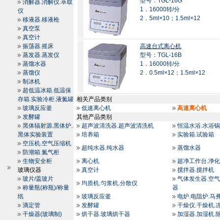
型号：TGL-16G
消解器.消解仪.萃取
1．16000转/分
仪
2．5ml×10；1.5ml×12
移液器.移液枪
真空泵
真空计
振荡器.摇床
高速台式离心机
蒸发器.蒸发仪
型号：TGL-16B
蒸馏水器
1．16000转/分
蒸馏仪
2．0.5ml×12；1.5ml×12
制冰机
超低温冰箱.低温保
存箱.实验冷柜.液氮罐
相关产品类别
玻璃反应釜
低速离心机
高速离心机
发酵罐
其他产品类别
黑体辐射源.黑体炉.
超声波清洗器.超声波清洗机
恒温水浴.水浴锅
黑体实验装置
培养箱
实验箱.试验箱
空压机.空气压缩机
超纯水器.纯水器
蒸馏水器
防潮箱.氮气柜
生物安全柜
离心机
超净工作台.净
玻璃仪器
真空计
搅拌器.搅拌机
玻片/盖玻片
气体发生器.空气
均质机.匀浆机.分散仪
称量瓶(称瓶)/称量
器
纸
玻璃反应釜
电炉.电阻炉.马
滴定管
发酵罐
干燥仪.干燥机.
干燥器(玻璃制)
烘干器.玻璃烘干器
加湿器.加湿机.