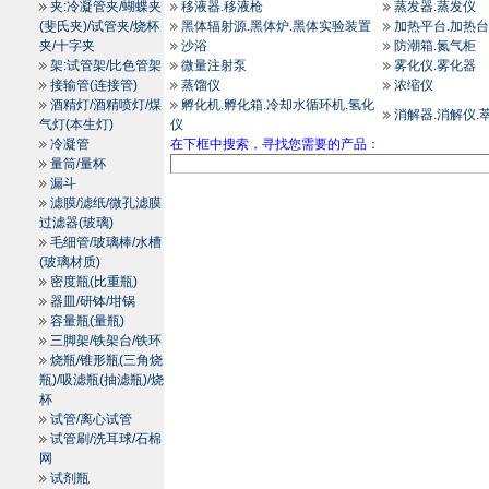
夹:冷凝管夹/蝴蝶夹
移液器.移液枪
蒸发器.蒸发仪
(斐氏夹)/试管夹/烧杯
黑体辐射源.黑体炉.黑体实验装置
加热平台.加热台
夹/十字夹
沙浴
防潮箱.氮气柜
架:试管架/比色管架
微量注射泵
雾化仪.雾化器
接输管(连接管)
蒸馏仪
浓缩仪
酒精灯/酒精喷灯/煤
孵化机.孵化箱.冷却水循环机.氢化
消解器.消解仪.
气灯(本生灯)
仪
冷凝管
在下框中搜索，寻找您需要的产品：
量筒/量杯
漏斗
滤膜/滤纸/微孔滤膜
过滤器(玻璃)
毛细管/玻璃棒/水槽
(玻璃材质)
密度瓶(比重瓶)
器皿/研钵/坩锅
容量瓶(量瓶)
三脚架/铁架台/铁环
烧瓶/锥形瓶(三角烧
瓶)/吸滤瓶(抽滤瓶)/烧
杯
试管/离心试管
试管刷/洗耳球/石棉
网
试剂瓶