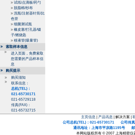
试纸/点滴板/药勺
脱脂棉/纱布
洗瓶/注射器针筒/比
色管
细菌测试瓶
橡皮塞/打孔器/镊
子/燃烧匙
移液管(吸量管)
索取样本信息
进入页面，免费索取
您需要的产品样本信
息
购买提示
购买须知
联系信息：
总机(TEL)：
021-65730171
021-65729118
传真(FAX)：
021-65732715
主页信息
|
产品讯息
| 解决方案 |
公司总机(TEL)：021-65730171 公司传真(F
通讯地址：上海市平凉路1195号 邮政
本网站版权所有 © 2007 上海精密