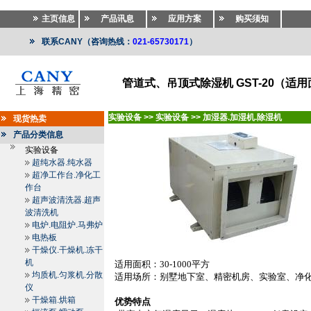
主页信息
产品讯息
应用方案
购买须知
联系CANY（咨询热线：
021-65730171
）
管道式、吊顶式除湿机 GST-20（适用面
实验设备
>>
实验设备
>>
加湿器.加湿机.除湿机
现货热卖
产品分类信息
实验设备
超纯水器.纯水器
超净工作台.净化工
作台
超声波清洗器.超声
波清洗机
电炉.电阻炉.马弗炉
电热板
干燥仪.干燥机.冻干
机
适用面积：
30-1000
平方
均质机.匀浆机.分散
适用场所：别墅地下室、精密机房、实验室、净
仪
干燥箱.烘箱
优势特点