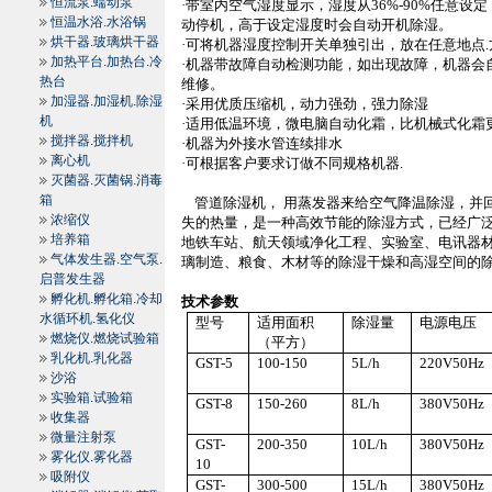
恒流泵.蠕动泵
·带室内空气湿度显示，湿度从
36%-90%
任意设定
恒温水浴.水浴锅
动停机，高于设定湿度时会自动开机除湿。
烘干器.玻璃烘干器
·可将机器湿度控制开关单独引出，放在任意地点
.
加热平台.加热台.冷
·机器带故障自动检测功能，如出现故障，机器会
热台
维修。
加湿器.加湿机.除湿
·采用优质压缩机，动力强劲，强力除湿
机
·适用低温环境，微电脑自动化霜，比机械式化霜
搅拌器.搅拌机
·机器为外接水管连续排水
离心机
·可根据客户要求订做不同规格机器
.
灭菌器.灭菌锅.消毒
箱
管道除湿机， 用蒸发器来给空气降温除湿，并
浓缩仪
失的热量，是一种高效节能的除湿方式，已经广泛
培养箱
地铁车站、航天领域净化工程、实验室、电讯器材
气体发生器.空气泵.
璃制造、粮食、木材等的除湿干燥和高湿空间的
启普发生器
孵化机.孵化箱.冷却
技术参数
水循环机.氢化仪
型号
适用面积
除湿量
电源电压
燃烧仪.燃烧试验箱
（平方）
乳化机.乳化器
GST-5
100-150
5L
/h
220V50Hz
沙浴
实验箱.试验箱
GST-8
150-260
8L
/h
380V50Hz
收集器
微量注射泵
GST-
200-350
10L
/h
380V50Hz
雾化仪.雾化器
10
吸附仪
GST-
300-500
15L
/h
380V50Hz