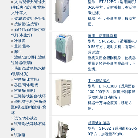
夹:冷凝管夹/蝴蝶夹
型号：ST-812BC（适用面积1
(斐氏夹)/试管夹/烧杯
0-20平方，定时关机，有活性
夹/十字夹
碳过滤）
架:试管架/比色管架
机器小巧，外形美观，移动方
接输管(连接管)
便。
酒精灯/酒精喷灯/煤
气灯(本生灯)
家用、商用除湿机
冷凝管
型号：ST-826BC（适用面积3
量筒/量杯
0-55平方，定时关机，有活性
漏斗
碳过滤）
滤膜/滤纸/微孔滤膜
整机采用全塑刚机身，使机器
过滤器(玻璃)
重量更轻并外形美观高雅，不
毛细管/玻璃棒/水槽
生锈。
(玻璃材质)
密度瓶(比重瓶)
工业型除湿机
器皿/研钵/坩锅
型号：DH-8138B（适用面积
容量瓶(量瓶)
130-200平方，湿度控制带显
三脚架/铁架台/铁环
示,微电脑自动控制）
烧瓶/锥形瓶(三角烧
机器带万向轮底脚，移动方
瓶)/吸滤瓶(抽滤瓶)/烧
便。
杯
试管/离心试管
超声波加湿器
试管刷/洗耳球/石棉
型号：ST-03Z（适用面积20-5
网
0平方，加湿量3Kg/h）
试剂瓶