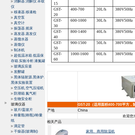
消解器.消解仪.萃取
15
仪
GST-
400-700
20L
/h
380V50Hz
移液器.移液枪
20
真空泵
GST-
600-1000
30L
/h
380V50Hz
真空计
30
振荡器.摇床
GST-
800-1400
40L
/h
380V50Hz
蒸发器.蒸发仪
40
蒸馏水器
GST-
900-1500
50L
/h
380V50Hz
蒸馏仪
50
制冰机
GST-
1000-1600
60L
/h
380V50Hz
超低温冰箱.低温保
60
存箱.实验冷柜.液氮罐
玻璃反应釜
发酵罐
黑体辐射源.黑体炉.
黑体实验装置
空压机.空气压缩机
防潮箱.氮气柜
生物安全柜
玻璃仪器
GST-20（适用面积400-700平方，
玻片/盖玻片
产地
China
称量瓶(称瓶)/称量
欢迎您来
纸
相关产品
滴定管
干燥器(玻璃制)
家用、商用除湿机