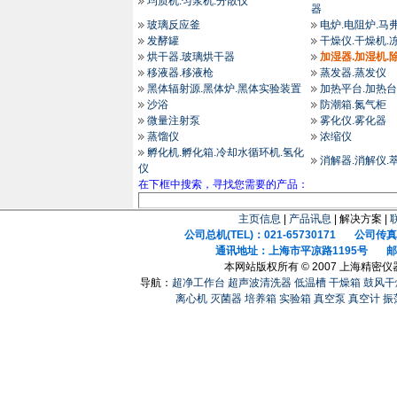
均质机.匀浆机.分散仪
器
玻璃反应釜
电炉.电阻炉.马
发酵罐
干燥仪.干燥机.
烘干器.玻璃烘干器
加湿器.加湿机.
移液器.移液枪
蒸发器.蒸发仪
黑体辐射源.黑体炉.黑体实验装置
加热平台.加热台
沙浴
防潮箱.氮气柜
微量注射泵
雾化仪.雾化器
蒸馏仪
浓缩仪
孵化机.孵化箱.冷却水循环机.氢化
消解器.消解仪.
仪
在下框中搜索，寻找您需要的产品：
主页信息
|
产品讯息
| 解决方案 |
公司总机(TEL)：021-65730171 公司传真(F
通讯地址：上海市平凉路1195号 邮政
本网站版权所有 © 2007 上海精密
导航：
超净工作台
超声波清洗器
低温槽
干燥箱
鼓风干
离心机
灭菌器
培养箱
实验箱
真空泵
真空计
振