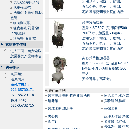
适用场所：棉纺厂、纺织厂、
试纸/点滴板/药勺
食品保鲜、电子厂、卷烟厂、
脱脂棉/纱布
花卉等需要调节湿度的场所
洗瓶/注射器针筒/比
色管
超声波加湿器
细菌测试瓶
型号：ST-60Z（适用面积500-
橡皮塞/打孔器/镊
700平方，加湿量60Kg/h）
子/燃烧匙
适用场所：棉纺厂、纺织厂、
移液管(吸量管)
食品保鲜、电子厂、卷烟厂、
索取样本信息
花卉等需要调节湿度的场所
进入页面，免费索取
您需要的产品样本信
离心式手推加湿器
息
型号：ST-50L（加湿量1-40L/
购买提示
h任意可调，适用面积80-200
平方）
购买须知
安全可靠，高寿命。
联系信息：
总机(TEL)：
021-65730171
相关产品类别
021-65729118
超声波清洗器.超声波清洗机
恒温水浴.水浴锅
传真(FAX)：
培养箱
实验箱.试验箱
021-65732715
超纯水器.纯水器
蒸馏水器
离心机
超净工作台.净
真空计
搅拌器.搅拌机
气体发生器.空气