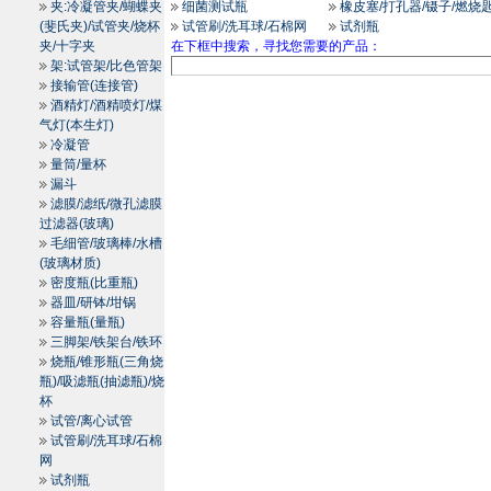
夹:冷凝管夹/蝴蝶夹
细菌测试瓶
橡皮塞/打孔器/镊子/燃烧
(斐氏夹)/试管夹/烧杯
试管刷/洗耳球/石棉网
试剂瓶
夹/十字夹
在下框中搜索，寻找您需要的产品：
架:试管架/比色管架
接输管(连接管)
酒精灯/酒精喷灯/煤
气灯(本生灯)
冷凝管
量筒/量杯
漏斗
滤膜/滤纸/微孔滤膜
过滤器(玻璃)
毛细管/玻璃棒/水槽
(玻璃材质)
密度瓶(比重瓶)
器皿/研钵/坩锅
容量瓶(量瓶)
三脚架/铁架台/铁环
烧瓶/锥形瓶(三角烧
瓶)/吸滤瓶(抽滤瓶)/烧
杯
试管/离心试管
试管刷/洗耳球/石棉
网
试剂瓶