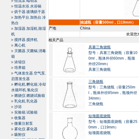
恒流泵.蠕动泵
恒温水浴.水浴锅
烘干器.玻璃烘干器
加热平台.加热台.冷
抽滤瓶（容量500ml，口19mm）
热台
产地
China
加湿器.加湿机.除湿
机
欢迎您来
搅拌器.搅拌机
相关产品
离心机
具塞三角烧瓶
灭菌器.灭菌锅.消毒
型号：具塞三角烧瓶（容量10
箱
0ml，瓶体外径60mm，瓶颈
浓缩仪
外径20mm）
培养箱
具塞三角烧瓶
气体发生器.空气泵.
启普发生器
三角烧瓶
孵化机.孵化箱.冷却
型号：三角烧瓶（容量250m
水循环机.氢化仪
l，瓶体外径85mm，瓶颈外径
燃烧仪.燃烧试验箱
34mm）
乳化机.乳化器
三角烧瓶
沙浴
实验箱.试验箱
短颈圆底烧瓶
收集器
型号：短颈圆底烧瓶（容量25
微量注射泵
0mm，口19mm）
雾化仪.雾化器
短颈圆底烧瓶
吸附仪