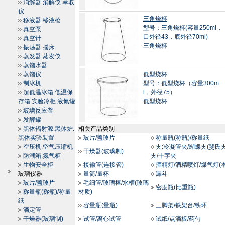
消解器.消解仪.萃取
仪
三角烧杯
移液器.移液枪
型号：三角烧杯(容量250ml，
真空泵
口外径43，底外径70ml)
真空计
三角烧杯
振荡器.摇床
蒸发器.蒸发仪
蒸馏水器
蒸馏仪
低型烧杯
制冰机
型号：低型烧杯（容量300m
超低温冰箱.低温保
l，外径75）
存箱.实验冷柜.液氮罐
低型烧杯
玻璃反应釜
发酵罐
黑体辐射源.黑体炉.
相关产品类别
黑体实验装置
玻片/盖玻片
称量瓶(称瓶)/称量纸
空压机.空气压缩机
夹:冷凝管夹/蝴蝶夹(斐氏夹
干燥器(玻璃制)
防潮箱.氮气柜
夹/十字夹
生物安全柜
接输管(连接管)
酒精灯/酒精喷灯/煤气灯(
玻璃仪器
量筒/量杯
漏斗
玻片/盖玻片
毛细管/玻璃棒/水槽(玻璃
密度瓶(比重瓶)
称量瓶(称瓶)/称量
材质)
纸
容量瓶(量瓶)
三脚架/铁架台/铁环
滴定管
干燥器(玻璃制)
试管/离心试管
试纸/点滴板/药勺