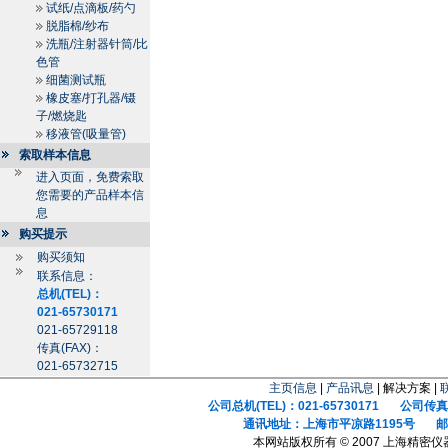
试纸/点滴板/药勺
脱脂棉/纱布
洗瓶/注射器针筒/比
色管
细菌测试瓶
橡皮塞/打孔器/镊
子/燃烧匙
移液管(吸量管)
索取样本信息
进入页面，免费索取
您需要的产品样本信
息
购买提示
购买须知
联系信息：
总机(TEL)：
021-65730171
021-65729118
传真(FAX)：
021-65732715
主页信息
|
产品讯息
| 解决方案 |
公司总机(TEL)：021-65730171 公司传真(F
通讯地址：上海市平凉路1195号 邮政
本网站版权所有 © 2007 上海精密