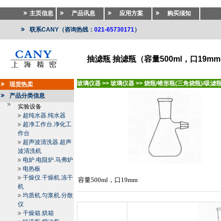
主页信息
产品讯息
应用方案
购买须知
联系CANY（咨询热线：
021-65730171
）
抽滤瓶 抽滤瓶（容量500ml，口19m
玻璃仪器
>>
玻璃仪器
>>
烧瓶/锥形瓶(三角烧瓶)/吸滤瓶
现货热卖
产品分类信息
实验设备
超纯水器.纯水器
超净工作台.净化工
作台
超声波清洗器.超声
波清洗机
电炉.电阻炉.马弗炉
电热板
干燥仪.干燥机.冻干
容量500ml，口19mm
机
均质机.匀浆机.分散
仪
干燥箱.烘箱